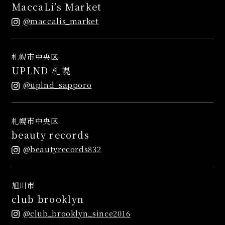
MaccaLi’s Market
@maccalis_market
札幌市中央区
UPLND 札幌
@uplnd_sapporo
札幌市中央区
beauty records
@beautyrecords832
旭川市
club brooklyn
@club_brooklyn_since2016