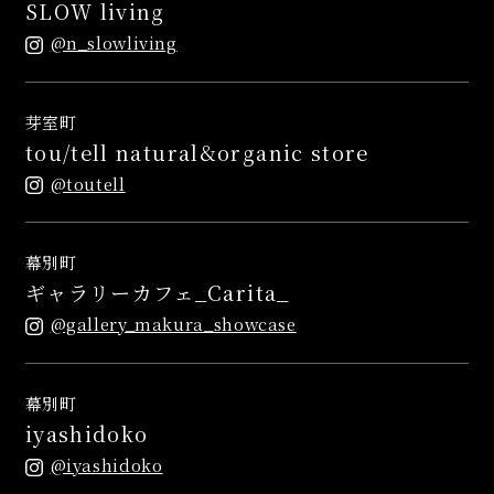
SLOW living
@n_slowliving
芽室町
tou/tell natural&organic store
@toutell
幕別町
ギャラリーカフェ_Carita_
@gallery_makura_showcase
幕別町
iyashidoko
@iyashidoko