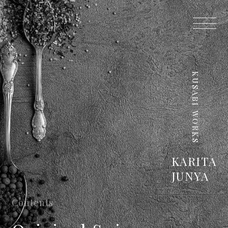
KUSABI WORKS
KARITA
JUNYA
Contents